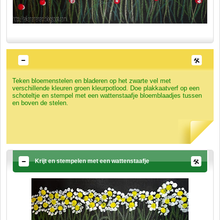
Teken bloemenstelen en bladeren op het zwarte vel met
verschillende kleuren groen kleurpotlood. Doe plakkaatverf op een
schoteltje en stempel met een wattenstaafje bloemblaadjes tussen
en boven de stelen.
Krijt en stempelen met een wattenstaafje