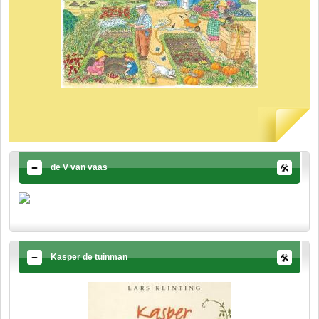
de V van vaas
Kasper de tuinman