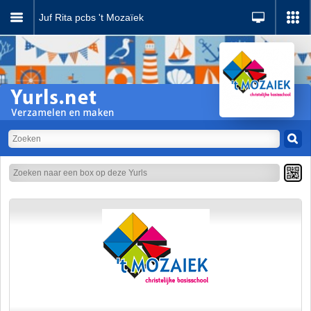
Juf Rita pcbs 't Mozaïek