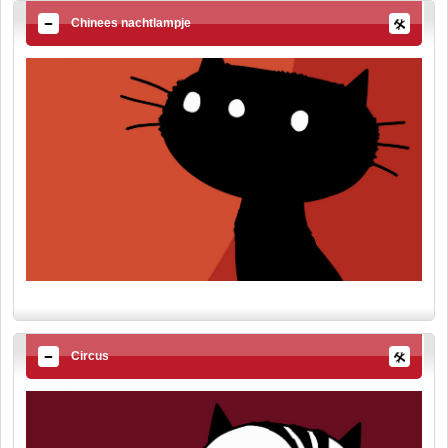
Chinees nachtlampje
Circus