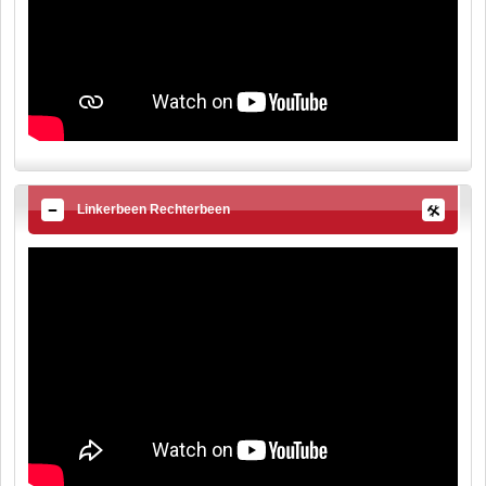
Linkerbeen Rechterbeen