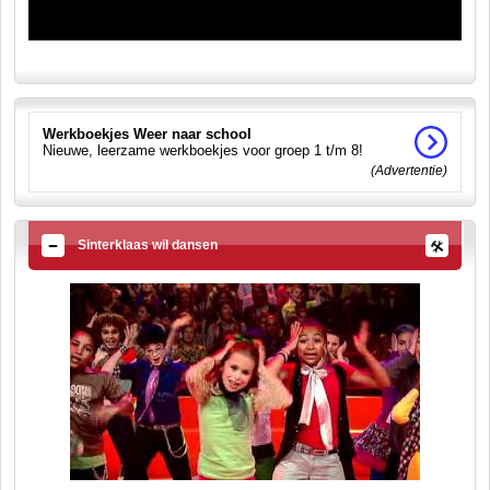
Werkboekjes Weer naar school
Nieuwe, leerzame werkboekjes voor groep 1 t/m 8!
(Advertentie)
Sinterklaas wil dansen