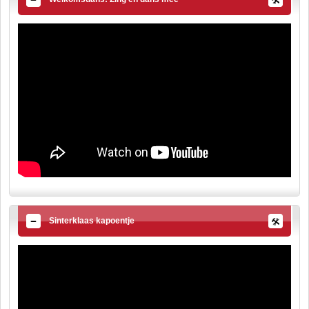
Sinterklaas kapoentje