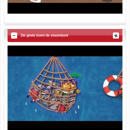
Zie ginds komt de stoomboot